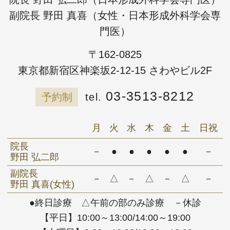
副院長 野田 真喜（女性・日本形成外科学会専
門医）
〒162-0825
東京都新宿区神楽坂2-12-15 さわやビル2F
03-3513-8212
予約制
月
火
水
木
金
土
日祝
院長
－
●
●
●
●
●
－
野田 弘二郎
副院長
－
△
－
△
－
△
－
野田 真喜(女性)
●終日診療 △午前の部のみ診療 －休診
【平日】10:00～13:00/14:00～19:00