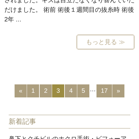
だけました。 術前 術後１週間目の抜糸時 術後
2年 ...
もっと見る ≫
…
«
1
2
3
4
5
17
»
新着記事
鼻下とクチビルのホクロ手術・ビフォーア