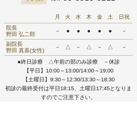
月
火
水
木
金
土
日祝
院長
－
●
●
●
●
●
－
野田 弘二郎
副院長
－
△
－
△
－
△
－
野田 真喜(女性)
●終日診療 △午前の部のみ診療 －休診
【平日】10:00～13:00/14:00～19:00
【土曜日】9:30～12:30/13:30～18:30
初診の最終受付は平日18:15、土曜日17:45となりま
すのでご注意下さい。