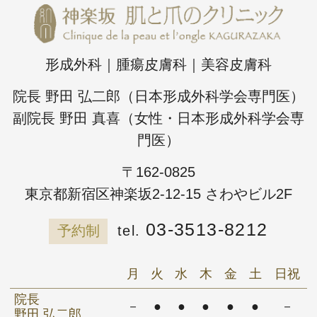
形成外科｜腫瘍皮膚科｜美容皮膚科
院長 野田 弘二郎（日本形成外科学会専門医）
副院長 野田 真喜（女性・日本形成外科学会専
門医）
〒162-0825
東京都新宿区神楽坂2-12-15 さわやビル2F
03-3513-8212
予約制
月
火
水
木
金
土
日祝
院長
－
●
●
●
●
●
－
野田 弘二郎