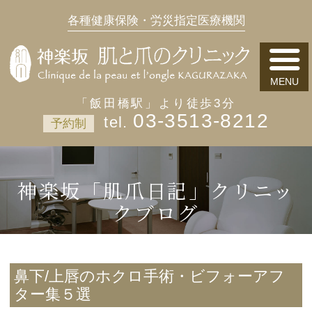
各種健康保険・労災指定医療機関
「飯田橋駅」より徒歩3分
03-3513-8212
予約制
神楽坂「肌爪日記」クリニッ
クブログ
鼻下/上唇のホクロ手術・ビフォーアフ
ター集５選