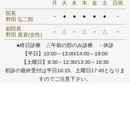
月
火
水
木
金
土
日祝
院長
－
●
●
●
●
●
－
野田 弘二郎
副院長
－
△
－
△
－
△
－
野田 真喜(女性)
●終日診療 △午前の部のみ診療 －休診
【平日】10:00～13:00/14:00～19:00
【土曜日】9:30～12:30/13:30～18:30
初診の最終受付は平日18:15、土曜日17:45となりま
すのでご注意下さい。