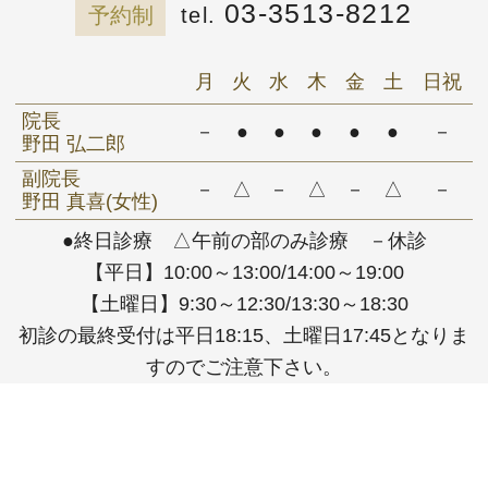
03-3513-8212
予約制
月
火
水
木
金
土
日祝
院長
－
●
●
●
●
●
－
野田 弘二郎
副院長
－
△
－
△
－
△
－
野田 真喜(女性)
●終日診療 △午前の部のみ診療 －休診
【平日】10:00～13:00/14:00～19:00
【土曜日】9:30～12:30/13:30～18:30
初診の最終受付は平日18:15、土曜日17:45となりま
すのでご注意下さい。