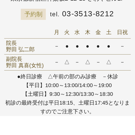
03-3513-8212
予約制
月
火
水
木
金
土
日祝
院長
－
●
●
●
●
●
－
野田 弘二郎
副院長
－
△
－
△
－
△
－
野田 真喜(女性)
●終日診療 △午前の部のみ診療 －休診
【平日】10:00～13:00/14:00～19:00
【土曜日】9:30～12:30/13:30～18:30
初診の最終受付は平日18:15、土曜日17:45となりま
すのでご注意下さい。