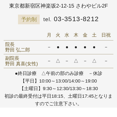
東京都新宿区神楽坂2-12-15 さわやビル2F
03-3513-8212
予約制
月
火
水
木
金
土
日祝
院長
－
●
●
●
●
●
－
野田 弘二郎
副院長
－
△
－
△
－
△
－
野田 真喜(女性)
●終日診療 △午前の部のみ診療 －休診
【平日】10:00～13:00/14:00～19:00
【土曜日】9:30～12:30/13:30～18:30
初診の最終受付は平日18:15、土曜日17:45となりま
すのでご注意下さい。