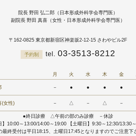
院長 野田 弘二郎（日本形成外科学会専門医）
副院長 野田 真喜（女性・日本形成外科学会専門医）
〒162-0825
東京都新宿区神楽坂2-12-15 さわやビル2F
03-3513-8212
予約制
月
火
水
木
金
郎
－
●
●
●
●
(女性)
－
△
－
△
－
●終日診療 △午前の部のみ診療 －休診
10:00～13:00/14:00～19:00
【土曜日】9:30～12:30/13:30～
の最終受付は平日18:15、土曜日17:45となりますのでご注意下