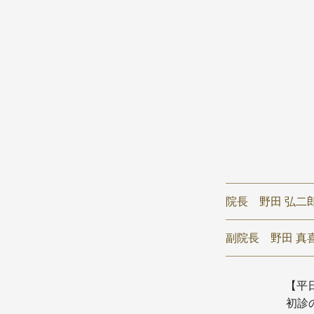
院長
野田 弘二
副院長
野田 真喜
【平日】
初診