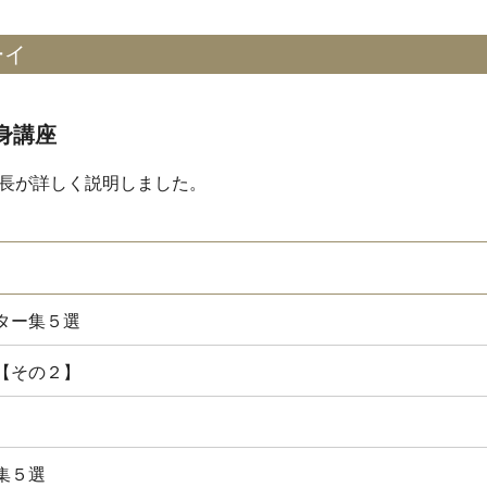
ーイ
身講座
長が詳しく説明しました。
ター集５選
【その２】
集５選