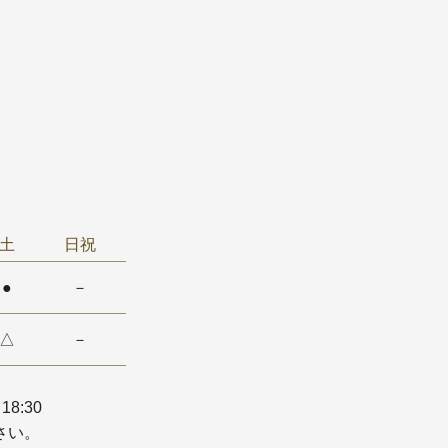
土
日祝
●
－
△
－
18:30
さい。