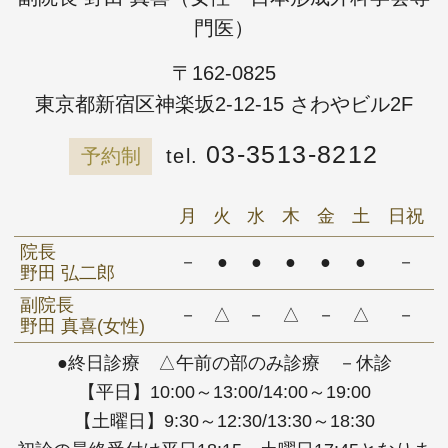
門医）
〒162-0825
東京都新宿区神楽坂2-12-15 さわやビル2F
03-3513-8212
予約制
月
火
水
木
金
土
日祝
院長
－
●
●
●
●
●
－
野田 弘二郎
副院長
－
△
－
△
－
△
－
野田 真喜(女性)
●終日診療 △午前の部のみ診療 －休診
【平日】10:00～13:00/14:00～19:00
【土曜日】9:30～12:30/13:30～18:30