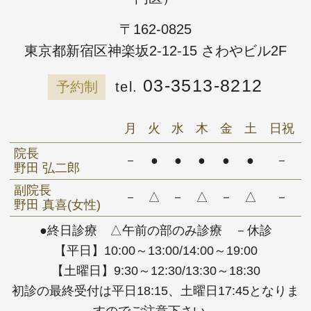
〒162-0825
東京都新宿区神楽坂2-12-15 さわやビル2F
03-3513-8212
予約制
月
火
水
木
金
土
日祝
院長
－
●
●
●
●
●
－
野田 弘二郎
副院長
－
△
－
△
－
△
－
野田 真喜(女性)
●終日診療 △午前の部のみ診療 －休診
【平日】10:00～13:00/14:00～19:00
【土曜日】9:30～12:30/13:30～18:30
初診の最終受付は平日18:15、土曜日17:45となりま
すのでご注意下さい。