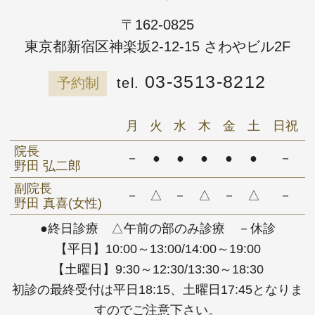
〒162-0825
東京都新宿区神楽坂2-12-15 さわやビル2F
03-3513-8212
予約制
月
火
水
木
金
土
日祝
院長
－
●
●
●
●
●
－
野田 弘二郎
副院長
－
△
－
△
－
△
－
野田 真喜(女性)
●終日診療 △午前の部のみ診療 －休診
【平日】10:00～13:00/14:00～19:00
【土曜日】9:30～12:30/13:30～18:30
初診の最終受付は平日18:15、土曜日17:45となりま
すのでご注意下さい。