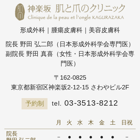
形成外科｜腫瘍皮膚科｜美容皮膚科
院長 野田 弘二郎（日本形成外科学会専門医）
副院長 野田 真喜（女性・日本形成外科学会専
門医）
〒162-0825
東京都新宿区神楽坂2-12-15 さわやビル2F
03-3513-8212
予約制
月
火
水
木
金
土
日祝
院長
－
●
●
●
●
●
－