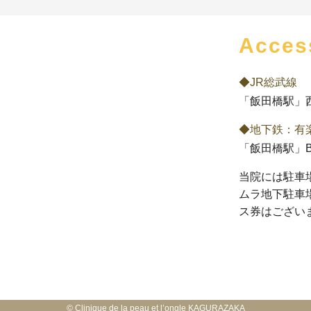
Acces
◆JR総武線
「飯田橋駅」
◆地下鉄：有
「飯田橋駅」B
当院には駐車
ムラ地下駐車
ス券はござい
©
Clinique de la peau et l’ongle KAGURAZAKA