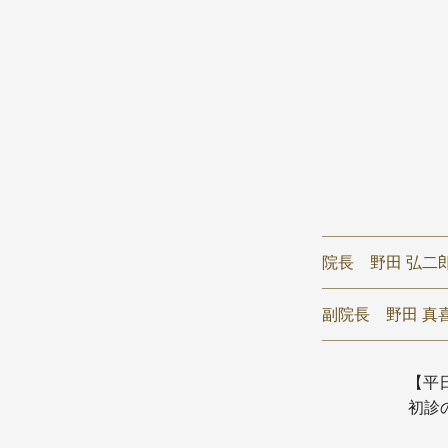
院長
野田 弘二
副院長
野田 真喜
【平日】
初診