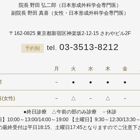
院長 野田 弘二郎（日本形成外科学会専門医）
副院長 野田 真喜（女性・日本形成外科学会専門医）
〒162-0825
東京都新宿区神楽坂2-12-15 さわやビル2F
03-3513-8212
予約制
月
火
水
木
金
郎
－
●
●
●
●
(女性)
－
△
－
△
－
●終日診療 △午前の部のみ診療 －休診
10:00～13:00/14:00～19:00
【土曜日】9:30～12:30/13:30～
の最終受付は平日18:15、土曜日17:45となりますのでご注意下