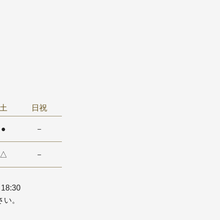
土
日祝
●
－
△
－
18:30
さい。