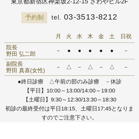
東京都新宿区神楽坂2-12-15 さわやビル2F
03-3513-8212
予約制
月
火
水
木
金
土
日祝
院長
－
●
●
●
●
●
－
野田 弘二郎
副院長
－
△
－
△
－
△
－
野田 真喜(女性)
●終日診療 △午前の部のみ診療 －休診
【平日】10:00～13:00/14:00～19:00
【土曜日】9:30～12:30/13:30～18:30
初診の最終受付は平日18:15、土曜日17:45となりま
すのでご注意下さい。