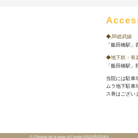
Acces
◆JR総武線
「飯田橋駅」
◆地下鉄：有
「飯田橋駅」B
当院には駐車
ムラ地下駐車
ス券はござい
©
Clinique de la peau et l’ongle KAGURAZAKA