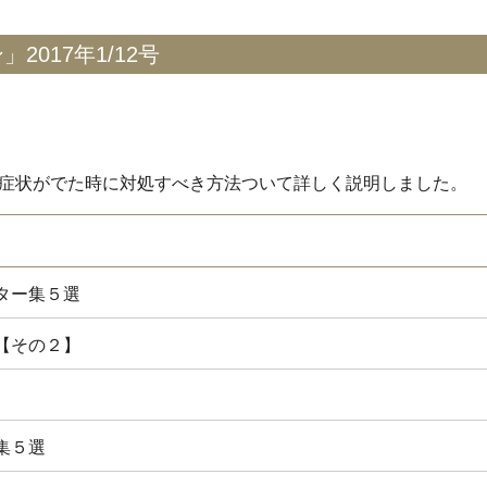
017年1/12号
症状がでた時に対処すべき方法ついて詳しく説明しました。
ター集５選
【その２】
集５選