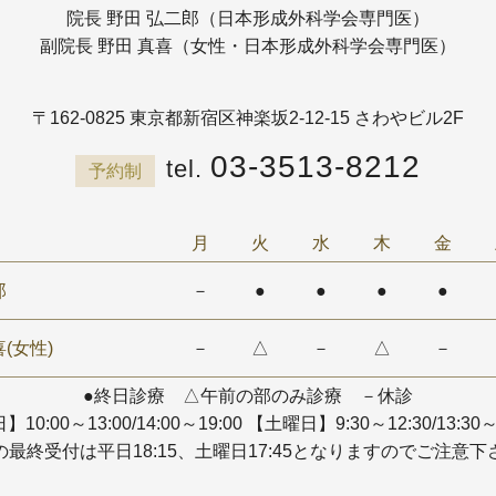
院長 野田 弘二郎（日本形成外科学会専門医）
副院長 野田 真喜（女性・日本形成外科学会専門医）
〒162-0825
東京都新宿区神楽坂2-12-15 さわやビル2F
03-3513-8212
予約制
月
火
水
木
金
郎
－
●
●
●
●
(女性)
－
△
－
△
－
●終日診療 △午前の部のみ診療 －休診
10:00～13:00/14:00～19:00
【土曜日】9:30～12:30/13:30～
の最終受付は平日18:15、土曜日17:45となりますのでご注意下