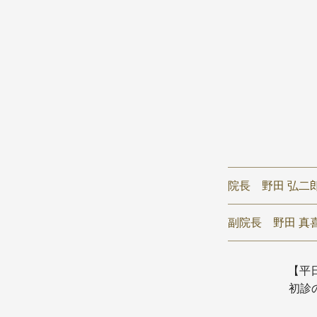
院長
野田 弘二
副院長
野田 真喜
【平日】
初診