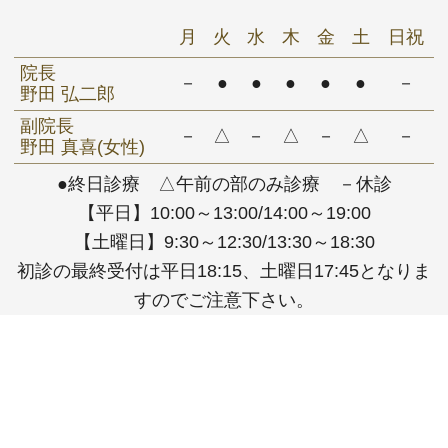
月
火
水
木
金
土
日祝
院長
－
●
●
●
●
●
－
野田 弘二郎
副院長
－
△
－
△
－
△
－
野田 真喜(女性)
●終日診療 △午前の部のみ診療 －休診
【平日】10:00～13:00/14:00～19:00
【土曜日】9:30～12:30/13:30～18:30
初診の最終受付は平日18:15、土曜日17:45となりま
すのでご注意下さい。