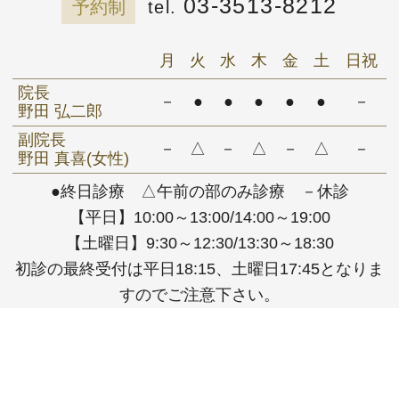
03-3513-8212
予約制
月
火
水
木
金
土
日祝
院長
－
●
●
●
●
●
－
野田 弘二郎
副院長
－
△
－
△
－
△
－
野田 真喜(女性)
●終日診療 △午前の部のみ診療 －休診
【平日】10:00～13:00/14:00～19:00
【土曜日】9:30～12:30/13:30～18:30
初診の最終受付は平日18:15、土曜日17:45となりま
すのでご注意下さい。