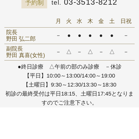
03-3513-8212
予約制
月
火
水
木
金
土
日祝
院長
－
●
●
●
●
●
－
野田 弘二郎
副院長
－
△
－
△
－
△
－
野田 真喜(女性)
●終日診療 △午前の部のみ診療 －休診
【平日】10:00～13:00/14:00～19:00
【土曜日】9:30～12:30/13:30～18:30
初診の最終受付は平日18:15、土曜日17:45となりま
すのでご注意下さい。