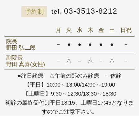
03-3513-8212
予約制
月
火
水
木
金
土
日祝
院長
－
●
●
●
●
●
－
野田 弘二郎
副院長
－
△
－
△
－
△
－
野田 真喜(女性)
●終日診療 △午前の部のみ診療 －休診
【平日】10:00～13:00/14:00～19:00
【土曜日】9:30～12:30/13:30～18:30
初診の最終受付は平日18:15、土曜日17:45となりま
すのでご注意下さい。