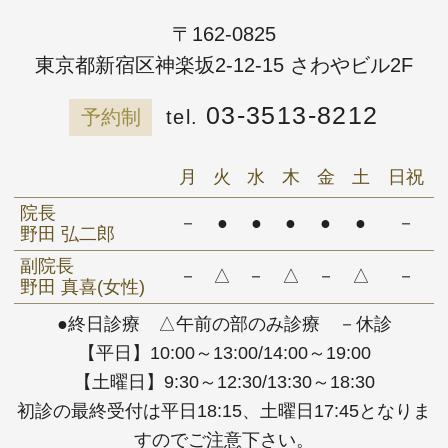
〒162-0825
東京都新宿区神楽坂2-12-15 さわやビル2F
03-3513-8212
予約制
月
火
水
木
金
土
日祝
院長
－
●
●
●
●
●
－
野田 弘二郎
副院長
－
△
－
△
－
△
－
野田 真喜(女性)
●終日診療 △午前の部のみ診療 －休診
【平日】10:00～13:00/14:00～19:00
【土曜日】9:30～12:30/13:30～18:30
初診の最終受付は平日18:15、土曜日17:45となりま
すのでご注意下さい。