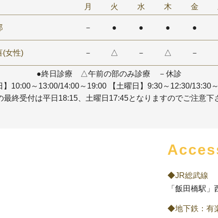
月
火
水
木
金
郎
－
●
●
●
●
(女性)
－
△
－
△
－
●終日診療 △午前の部のみ診療 －休診
10:00～13:00/14:00～19:00
【土曜日】9:30～12:30/13:30～
の最終受付は平日18:15、土曜日17:45となりますのでご注意下
Acces
◆JR総武線
「飯田橋駅」
◆地下鉄：有