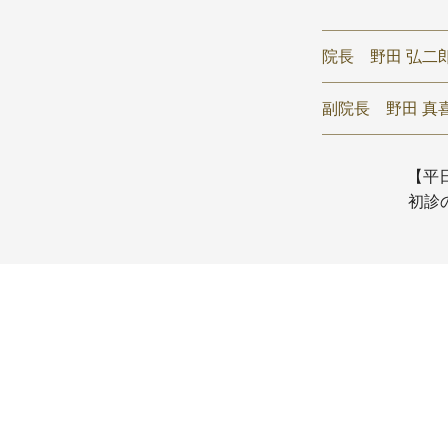
院長
野田 弘二
副院長
野田 真喜
【平日】
初診