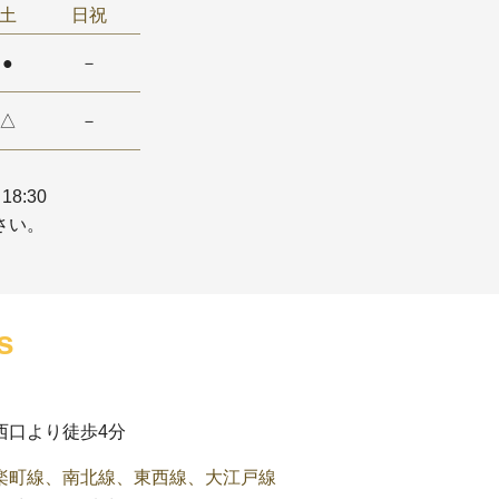
土
日祝
●
－
△
－
18:30
さい。
s
西口より徒歩4分
楽町線、南北線、東西線、大江戸線