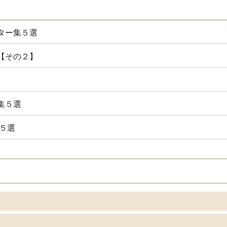
ター集５選
【その２】
集５選
５選