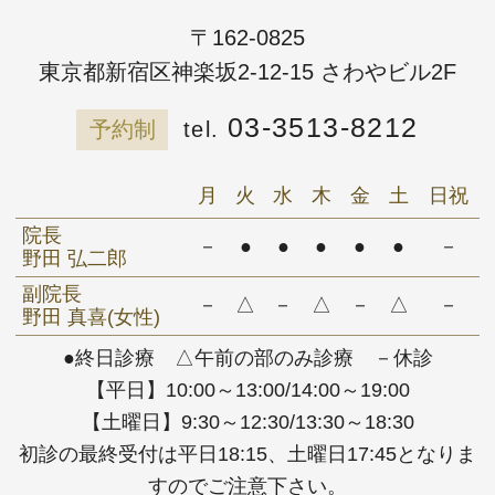
〒162-0825
東京都新宿区神楽坂2-12-15 さわやビル2F
03-3513-8212
予約制
月
火
水
木
金
土
日祝
院長
－
●
●
●
●
●
－
野田 弘二郎
副院長
－
△
－
△
－
△
－
野田 真喜(女性)
●終日診療 △午前の部のみ診療 －休診
【平日】10:00～13:00/14:00～19:00
【土曜日】9:30～12:30/13:30～18:30
初診の最終受付は平日18:15、土曜日17:45となりま
すのでご注意下さい。