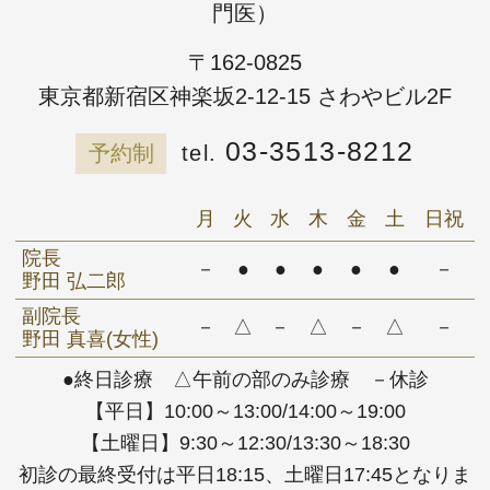
門医）
〒162-0825
東京都新宿区神楽坂2-12-15 さわやビル2F
03-3513-8212
予約制
月
火
水
木
金
土
日祝
院長
－
●
●
●
●
●
－
野田 弘二郎
副院長
－
△
－
△
－
△
－
野田 真喜(女性)
●終日診療 △午前の部のみ診療 －休診
【平日】10:00～13:00/14:00～19:00
【土曜日】9:30～12:30/13:30～18:30
初診の最終受付は平日18:15、土曜日17:45となりま