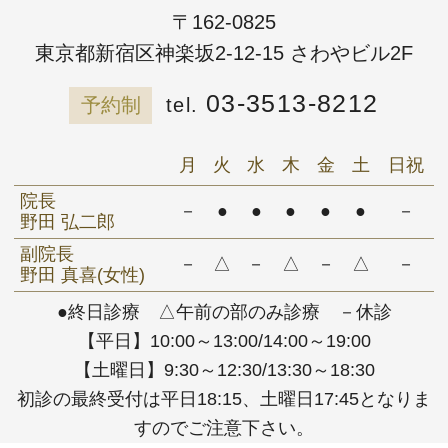
〒162-0825
東京都新宿区神楽坂2-12-15 さわやビル2F
03-3513-8212
予約制
月
火
水
木
金
土
日祝
院長
－
●
●
●
●
●
－
野田 弘二郎
副院長
－
△
－
△
－
△
－
野田 真喜(女性)
●終日診療 △午前の部のみ診療 －休診
【平日】10:00～13:00/14:00～19:00
【土曜日】9:30～12:30/13:30～18:30
初診の最終受付は平日18:15、土曜日17:45となりま
すのでご注意下さい。