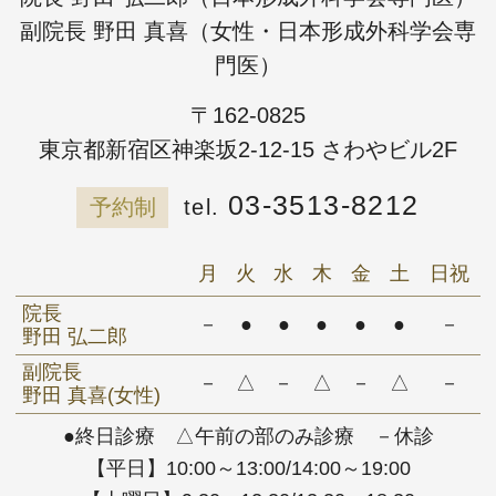
副院長 野田 真喜（女性・日本形成外科学会専
門医）
〒162-0825
東京都新宿区神楽坂2-12-15 さわやビル2F
03-3513-8212
予約制
月
火
水
木
金
土
日祝
院長
－
●
●
●
●
●
－
野田 弘二郎
副院長
－
△
－
△
－
△
－
野田 真喜(女性)
●終日診療 △午前の部のみ診療 －休診
【平日】10:00～13:00/14:00～19:00