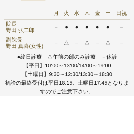
月
火
水
木
金
土
日祝
院長
－
●
●
●
●
●
－
野田 弘二郎
副院長
－
△
－
△
－
△
－
野田 真喜(女性)
●終日診療 △午前の部のみ診療 －休診
【平日】10:00～13:00/14:00～19:00
【土曜日】9:30～12:30/13:30～18:30
初診の最終受付は平日18:15、土曜日17:45となりま
すのでご注意下さい。