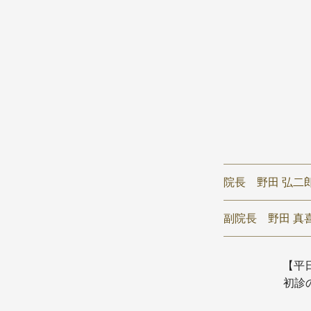
院長
野田 弘二
副院長
野田 真喜
【平日】
初診