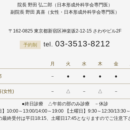
院長 野田 弘二郎（日本形成外科学会専門医）
副院長 野田 真喜（女性・日本形成外科学会専門医）
〒162-0825
東京都新宿区神楽坂2-12-15 さわやビル2F
03-3513-8212
予約制
月
火
水
木
金
郎
－
●
●
●
●
(女性)
－
△
－
△
－
●終日診療 △午前の部のみ診療 －休診
10:00～13:00/14:00～19:00
【土曜日】9:30～12:30/13:30～
の最終受付は平日18:15、土曜日17:45となりますのでご注意下