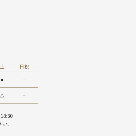
土
日祝
●
－
△
－
18:30
さい。