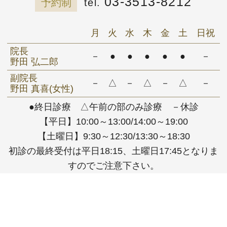
03-3513-8212
予約制
月
火
水
木
金
土
日祝
院長
－
●
●
●
●
●
－
野田 弘二郎
副院長
－
△
－
△
－
△
－
野田 真喜(女性)
●終日診療 △午前の部のみ診療 －休診
【平日】10:00～13:00/14:00～19:00
【土曜日】9:30～12:30/13:30～18:30
初診の最終受付は平日18:15、土曜日17:45となりま
すのでご注意下さい。