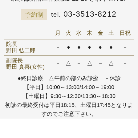
03-3513-8212
予約制
月
火
水
木
金
土
日祝
院長
－
●
●
●
●
●
－
野田 弘二郎
副院長
－
△
－
△
－
△
－
野田 真喜(女性)
●終日診療 △午前の部のみ診療 －休診
【平日】10:00～13:00/14:00～19:00
【土曜日】9:30～12:30/13:30～18:30
初診の最終受付は平日18:15、土曜日17:45となりま
すのでご注意下さい。