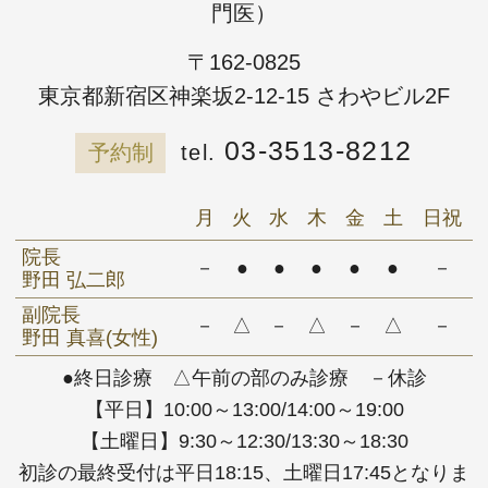
門医）
〒162-0825
東京都新宿区神楽坂2-12-15 さわやビル2F
03-3513-8212
予約制
月
火
水
木
金
土
日祝
院長
－
●
●
●
●
●
－
野田 弘二郎
副院長
－
△
－
△
－
△
－
野田 真喜(女性)
●終日診療 △午前の部のみ診療 －休診
【平日】10:00～13:00/14:00～19:00
【土曜日】9:30～12:30/13:30～18:30
初診の最終受付は平日18:15、土曜日17:45となりま