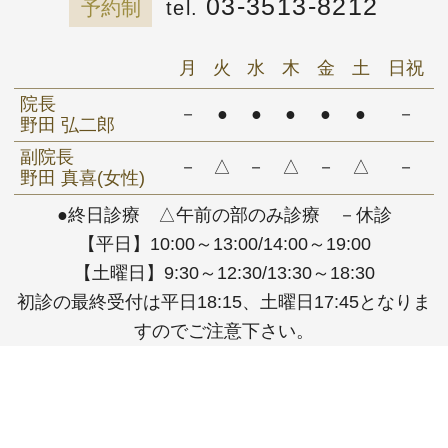
03-3513-8212
予約制
月
火
水
木
金
土
日祝
院長
－
●
●
●
●
●
－
野田 弘二郎
副院長
－
△
－
△
－
△
－
野田 真喜(女性)
●終日診療 △午前の部のみ診療 －休診
【平日】10:00～13:00/14:00～19:00
【土曜日】9:30～12:30/13:30～18:30
初診の最終受付は平日18:15、土曜日17:45となりま
すのでご注意下さい。