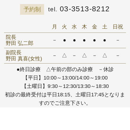
03-3513-8212
予約制
月
火
水
木
金
土
日祝
院長
－
●
●
●
●
●
－
野田 弘二郎
副院長
－
△
－
△
－
△
－
野田 真喜(女性)
●終日診療 △午前の部のみ診療 －休診
【平日】10:00～13:00/14:00～19:00
【土曜日】9:30～12:30/13:30～18:30
初診の最終受付は平日18:15、土曜日17:45となりま
すのでご注意下さい。