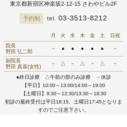
東京都新宿区神楽坂2-12-15 さわやビル2F
03-3513-8212
予約制
月
火
水
木
金
土
日祝
院長
－
●
●
●
●
●
－
野田 弘二郎
副院長
－
△
－
△
－
△
－
野田 真喜(女性)
●終日診療 △午前の部のみ診療 －休診
【平日】10:00～13:00/14:00～19:00
【土曜日】9:30～12:30/13:30～18:30
初診の最終受付は平日18:15、土曜日17:45となりま
すのでご注意下さい。