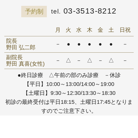
03-3513-8212
予約制
月
火
水
木
金
土
日祝
院長
－
●
●
●
●
●
－
野田 弘二郎
副院長
－
△
－
△
－
△
－
野田 真喜(女性)
●終日診療 △午前の部のみ診療 －休診
【平日】10:00～13:00/14:00～19:00
【土曜日】9:30～12:30/13:30～18:30
初診の最終受付は平日18:15、土曜日17:45となりま
すのでご注意下さい。