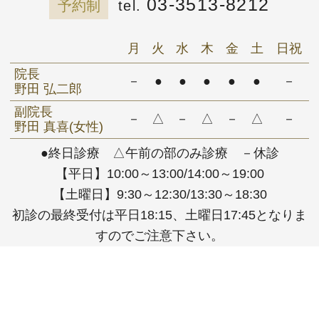
03-3513-8212
予約制
月
火
水
木
金
土
日祝
院長
－
●
●
●
●
●
－
野田 弘二郎
副院長
－
△
－
△
－
△
－
野田 真喜(女性)
●終日診療 △午前の部のみ診療 －休診
【平日】10:00～13:00/14:00～19:00
【土曜日】9:30～12:30/13:30～18:30
初診の最終受付は平日18:15、土曜日17:45となりま
すのでご注意下さい。