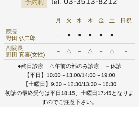
03-3513-8212
予約制
月
火
水
木
金
土
日祝
院長
－
●
●
●
●
●
－
野田 弘二郎
副院長
－
△
－
△
－
△
－
野田 真喜(女性)
●終日診療 △午前の部のみ診療 －休診
【平日】10:00～13:00/14:00～19:00
【土曜日】9:30～12:30/13:30～18:30
初診の最終受付は平日18:15、土曜日17:45となりま
すのでご注意下さい。