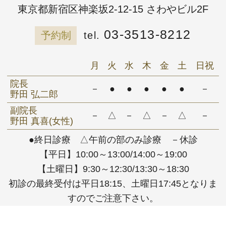
東京都新宿区神楽坂2-12-15 さわやビル2F
03-3513-8212
予約制
月
火
水
木
金
土
日祝
院長
－
●
●
●
●
●
－
野田 弘二郎
副院長
－
△
－
△
－
△
－
野田 真喜(女性)
●終日診療 △午前の部のみ診療 －休診
【平日】10:00～13:00/14:00～19:00
【土曜日】9:30～12:30/13:30～18:30
初診の最終受付は平日18:15、土曜日17:45となりま
すのでご注意下さい。