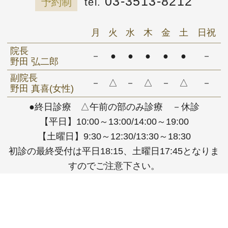
03-3513-8212
予約制
月
火
水
木
金
土
日祝
院長
－
●
●
●
●
●
－
野田 弘二郎
副院長
－
△
－
△
－
△
－
野田 真喜(女性)
●終日診療 △午前の部のみ診療 －休診
【平日】10:00～13:00/14:00～19:00
【土曜日】9:30～12:30/13:30～18:30
初診の最終受付は平日18:15、土曜日17:45となりま
すのでご注意下さい。