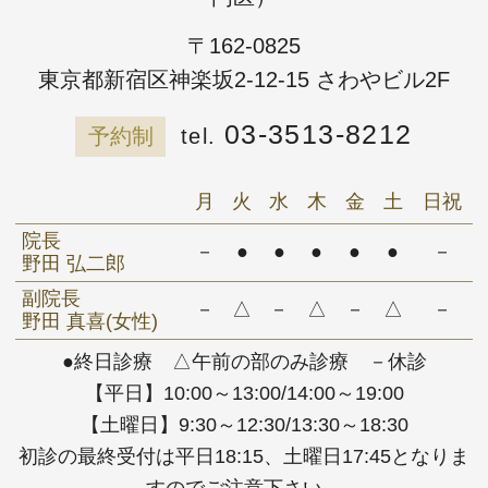
〒162-0825
東京都新宿区神楽坂2-12-15 さわやビル2F
03-3513-8212
予約制
月
火
水
木
金
土
日祝
院長
－
●
●
●
●
●
－
野田 弘二郎
副院長
－
△
－
△
－
△
－
野田 真喜(女性)
●終日診療 △午前の部のみ診療 －休診
【平日】10:00～13:00/14:00～19:00
【土曜日】9:30～12:30/13:30～18:30
初診の最終受付は平日18:15、土曜日17:45となりま
すのでご注意下さい。