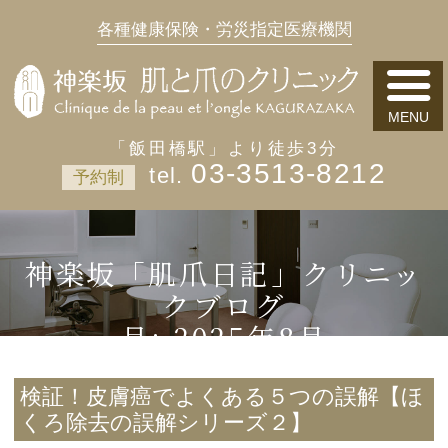
各種健康保険・労災指定医療機関
「飯田橋駅」より徒歩3分
03-3513-8212
予約制
神楽坂「肌爪日記」クリニッ
クブログ
月:
2025年8月
検証！皮膚癌でよくある５つの誤解【ほ
くろ除去の誤解シリーズ２】