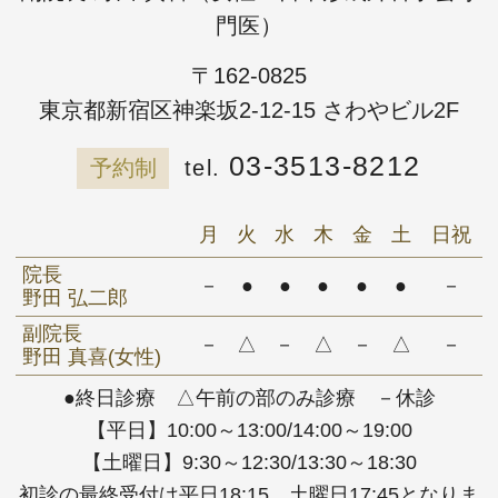
門医）
〒162-0825
東京都新宿区神楽坂2-12-15 さわやビル2F
03-3513-8212
予約制
月
火
水
木
金
土
日祝
院長
－
●
●
●
●
●
－
野田 弘二郎
副院長
－
△
－
△
－
△
－
野田 真喜(女性)
●終日診療 △午前の部のみ診療 －休診
【平日】10:00～13:00/14:00～19:00
【土曜日】9:30～12:30/13:30～18:30
初診の最終受付は平日18:15、土曜日17:45となりま