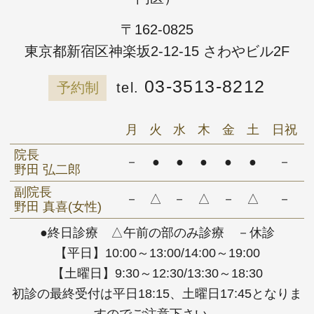
〒162-0825
東京都新宿区神楽坂2-12-15 さわやビル2F
03-3513-8212
予約制
月
火
水
木
金
土
日祝
院長
－
●
●
●
●
●
－
野田 弘二郎
副院長
－
△
－
△
－
△
－
野田 真喜(女性)
●終日診療 △午前の部のみ診療 －休診
【平日】10:00～13:00/14:00～19:00
【土曜日】9:30～12:30/13:30～18:30
初診の最終受付は平日18:15、土曜日17:45となりま
すのでご注意下さい。