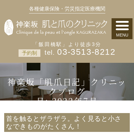
各種健康保険・労災指定医療機関
「飯田橋駅」より徒歩3分
03-3513-8212
予約制
神楽坂「肌爪日記」クリニッ
クブログ
月:
2022年7月
首を触るとザラザラ。よく見ると小さ
なできものがたくさん！