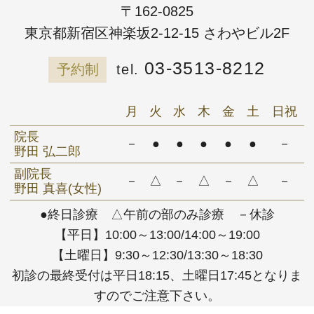
〒162-0825
東京都新宿区神楽坂2-12-15 さわやビル2F
03-3513-8212
予約制
月
火
水
木
金
土
日祝
院長
－
●
●
●
●
●
－
野田 弘二郎
副院長
－
△
－
△
－
△
－
野田 真喜(女性)
●終日診療 △午前の部のみ診療 －休診
【平日】10:00～13:00/14:00～19:00
【土曜日】9:30～12:30/13:30～18:30
初診の最終受付は平日18:15、土曜日17:45となりま
すのでご注意下さい。