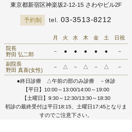
東京都新宿区神楽坂2-12-15 さわやビル2F
03-3513-8212
予約制
月
火
水
木
金
土
日祝
院長
－
●
●
●
●
●
－
野田 弘二郎
副院長
－
△
－
△
－
△
－
野田 真喜(女性)
●終日診療 △午前の部のみ診療 －休診
【平日】10:00～13:00/14:00～19:00
【土曜日】9:30～12:30/13:30～18:30
初診の最終受付は平日18:15、土曜日17:45となりま
すのでご注意下さい。