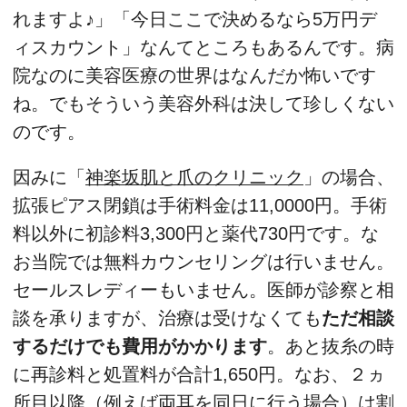
れますよ♪」「今日ここで決めるなら5万円デ
ィスカウント」なんてところもあるんです。病
院なのに美容医療の世界はなんだか怖いです
ね。でもそういう美容外科は決して珍しくない
のです。
因みに「
神楽坂肌と爪のクリニック
」の場合、
拡張ピアス閉鎖は手術料金は11,0000円。手術
料以外に初診料3,300円と薬代730円です。な
お当院では無料カウンセリングは行いません。
セールスレディーもいません。医師が診察と相
談を承りますが、治療は受けなくても
ただ相談
するだけでも費用がかかります
。あと抜糸の時
に再診料と処置料が合計1,650円。なお、２ヵ
所目以降（例えば両耳を同日に行う場合）は割