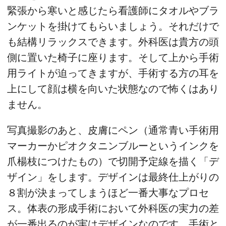
緊張から寒いと感じたら看護師にタオルやブラ
ンケットを掛けてもらいましょう。それだけで
も結構リラックスできます。外科医は貴方の頭
側に置いた椅子に座ります。そして上から手術
用ライトが迫ってきますが、手術する方の耳を
上にして顔は横を向いた状態なので怖くはあり
ません。
写真撮影のあと、皮膚にペン（通常青い手術用
マーカーかピオクタニンブルーというインクを
爪楊枝につけたもの）で切開予定線を描く「デ
ザイン」をします。デザインは最終仕上がりの
８割が決まってしまうほど一番大事なプロセ
ス。体表の形成手術において外科医の実力の差
が一番出るのが実はデザインなのです。手術と