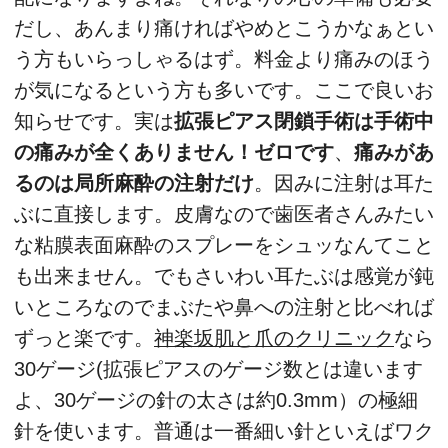
だし、あんまり痛ければやめとこうかなぁとい
う方もいらっしゃるはず。料金より痛みのほう
が気になるという方も多いです。ここで良いお
知らせです。実は
拡張ピアス閉鎖手術は手術中
の痛みが全くありません！ゼロです
、
痛みがあ
るのは局所麻酔の注射だけ
。因みに注射は耳た
ぶに直接します。皮膚なので歯医者さんみたい
な粘膜表面麻酔のスプレーをシュッなんてこと
も出来ません。でもさいわい耳たぶは感覚が鈍
いところなのでまぶたや鼻への注射と比べれば
ずっと楽です。
神楽坂肌と爪のクリニック
なら
30ゲージ(拡張ピアスのゲージ数とは違います
よ、30ゲージの針の太さは約0.3mm）の極細
針を使います。普通は一番細い針といえばワク