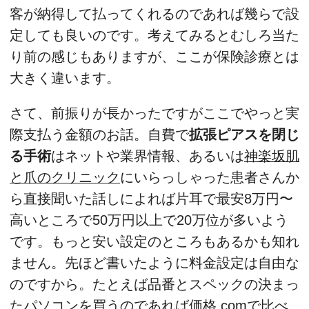
客が納得して払ってくれるのであれば幾らで設
定しても良いのです。考えてみるとむしろ当た
り前の感じもありますが、ここが保険診療とは
大きく違います。
さて、前振りが長かったですがここでやっと実
際支払う金額のお話。自費で
拡張ピアスを閉じ
る手術
はネットや業界情報、あるいは
神楽坂肌
と爪のクリニック
にいらっしゃった患者さんか
ら直接聞いた話しによれば片耳で最安8万円〜
高いところで50万円以上で20万位が多いよう
です。もっと安い設定のところもあるかも知れ
ません。先ほど書いたように料金設定は自由な
のですから。たとえば品番とスペックの決まっ
たパソコンを買うのであれば
価格.com
で比べ