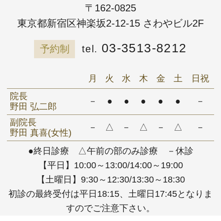
〒162-0825
東京都新宿区神楽坂2-12-15 さわやビル2F
03-3513-8212
予約制
月
火
水
木
金
土
日祝
院長
－
●
●
●
●
●
－
野田 弘二郎
副院長
－
△
－
△
－
△
－
野田 真喜(女性)
●終日診療 △午前の部のみ診療 －休診
【平日】10:00～13:00/14:00～19:00
【土曜日】9:30～12:30/13:30～18:30
初診の最終受付は平日18:15、土曜日17:45となりま
すのでご注意下さい。