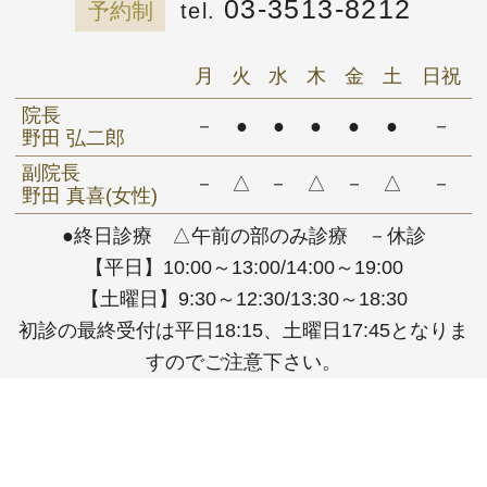
03-3513-8212
予約制
月
火
水
木
金
土
日祝
院長
－
●
●
●
●
●
－
野田 弘二郎
副院長
－
△
－
△
－
△
－
野田 真喜(女性)
●終日診療 △午前の部のみ診療 －休診
【平日】10:00～13:00/14:00～19:00
【土曜日】9:30～12:30/13:30～18:30
初診の最終受付は平日18:15、土曜日17:45となりま
すのでご注意下さい。