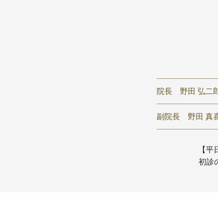
院長
野田 弘二
副院長
野田 真喜
【平日】
初診