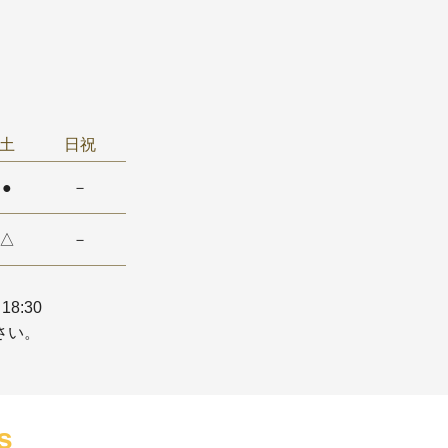
土
日祝
●
－
△
－
18:30
さい。
s