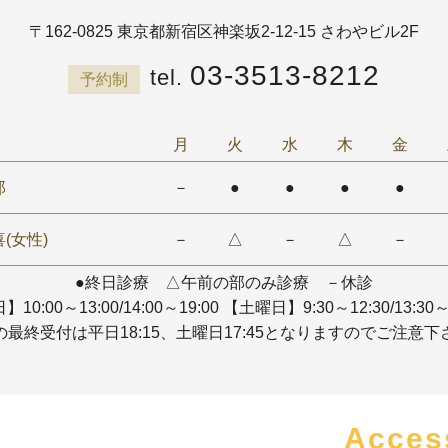
〒162-0825
東京都新宿区神楽坂2-12-15 さわやビル2F
03-3513-8212
予約制
月
火
水
木
金
郎
－
●
●
●
●
(女性)
－
△
－
△
－
●終日診療 △午前の部のみ診療 －休診
10:00～13:00/14:00～19:00
【土曜日】9:30～12:30/13:30～
の最終受付は平日18:15、土曜日17:45となりますのでご注意下
Acces