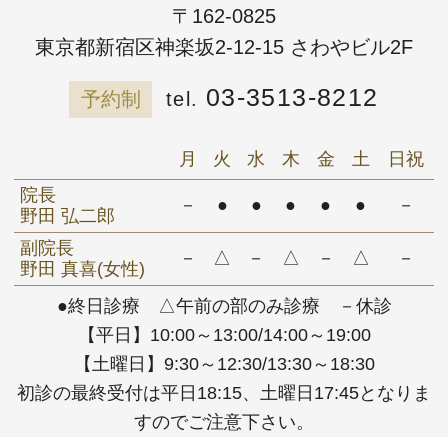
〒162-0825
東京都新宿区神楽坂2-12-15 さわやビル2F
03-3513-8212
予約制
月
火
水
木
金
土
日祝
院長
－
●
●
●
●
●
－
野田 弘二郎
副院長
－
△
－
△
－
△
－
野田 真喜(女性)
●終日診療 △午前の部のみ診療 －休診
【平日】10:00～13:00/14:00～19:00
【土曜日】9:30～12:30/13:30～18:30
初診の最終受付は平日18:15、土曜日17:45となりま
すのでご注意下さい。