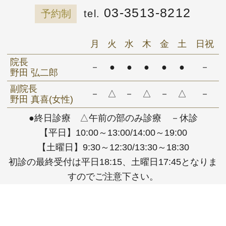
03-3513-8212
予約制
月
火
水
木
金
土
日祝
院長
－
●
●
●
●
●
－
野田 弘二郎
副院長
－
△
－
△
－
△
－
野田 真喜(女性)
●終日診療 △午前の部のみ診療 －休診
【平日】10:00～13:00/14:00～19:00
【土曜日】9:30～12:30/13:30～18:30
初診の最終受付は平日18:15、土曜日17:45となりま
すのでご注意下さい。