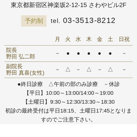
東京都新宿区神楽坂2-12-15 さわやビル2F
03-3513-8212
予約制
月
火
水
木
金
土
日祝
院長
－
●
●
●
●
●
－
野田 弘二郎
副院長
－
△
－
△
－
△
－
野田 真喜(女性)
●終日診療 △午前の部のみ診療 －休診
【平日】10:00～13:00/14:00～19:00
【土曜日】9:30～12:30/13:30～18:30
初診の最終受付は平日18:15、土曜日17:45となりま
すのでご注意下さい。